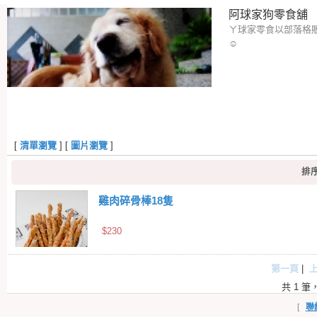
阿球家狗零食舖
ㄚ球家零食以部落格販
☺
[
清單瀏覽
] [
圖片瀏覽
]
排序
雞肉碎骨棒18隻
$230
第一頁
|
共 1 筆，
[
聯