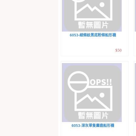
6053-細條紋黑底粉條船形襪
$50
6053-深灰單隻麋鹿船形襪