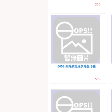
$50
6053-細條紋黑底灰條船形襪
$50