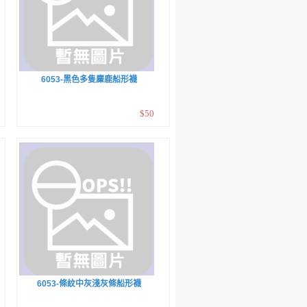
6053-黑色多隻麋鹿船形襪
$50
6053-條紋中灰淺灰條船形襪