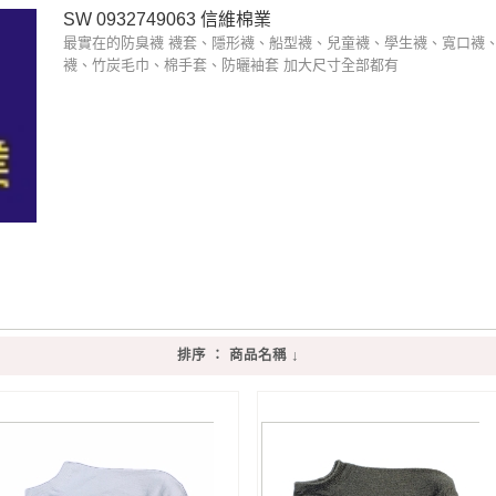
SW 0932749063 信維棉業
最實在的防臭襪 襪套、隱形襪、船型襪、兒童襪、學生襪、寬口襪
襪、竹炭毛巾、棉手套、防曬袖套 加大尺寸全部都有
排序 ： 商品名稱 ↓