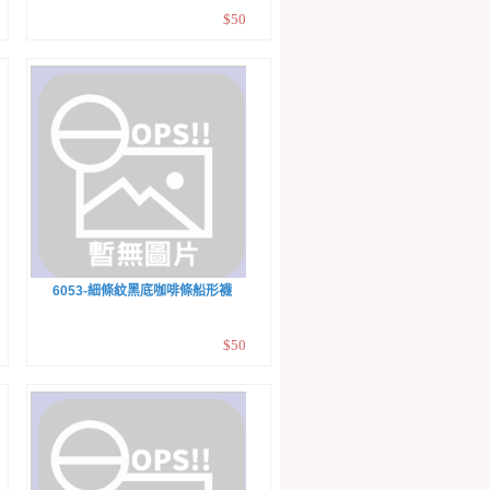
$50
6053-細條紋黑底咖啡條船形襪
$50